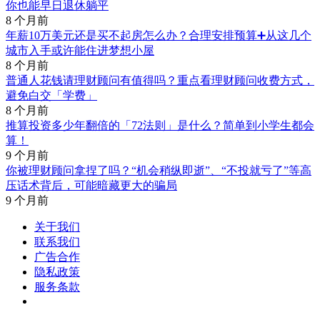
你也能早日退休躺平
8 个月前
年薪10万美元还是买不起房怎么办？合理安排预算➕从这几个
城市入手或许能住进梦想小屋
8 个月前
普通人花钱请理财顾问有值得吗？重点看理财顾问收费方式，
避免白交「学费」
8 个月前
推算投资多少年翻倍的「72法则」是什么？简单到小学生都会
算！
9 个月前
你被理财顾问拿捏了吗？“机会稍纵即逝”、“不投就亏了”等高
压话术背后，可能暗藏更大的骗局
9 个月前
关于我们
联系我们
广告合作
隐私政策
服务条款