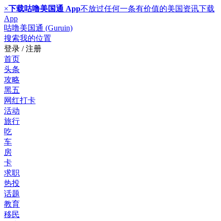
×
下载咕噜美国通 App
不放过任何一条有价值的美国资讯
下载
App
咕噜美国通 (Guruin)
搜索
我的位置
登录 / 注册
首页
头条
攻略
黑五
网红打卡
活动
旅行
吃
车
房
卡
求职
热投
话题
教育
移民