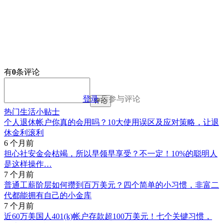
有
0
条评论
登录
后参与评论
评论
热门生活小贴士
个人退休帐户你真的会用吗？10大使用误区及应对策略，让退
休金利滚利
6 个月前
担心社安金会枯竭，所以早领早享受？不一定！10%的聪明人
是这样操作…
7 个月前
普通工薪阶层如何攒到百万美元？四个简单的小习惯，非富二
代都能拥有自己的小金库
7 个月前
近60万美国人401(k)帐户存款超100万美元！七个关键习惯，