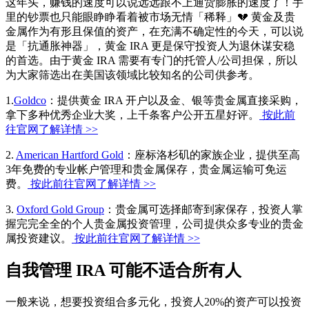
这年头，赚钱的速度可以说远远跟不上通货膨胀的速度了！手
里的钞票也只能眼睁睁看着被市场无情「稀释」💔 黄金及贵
金属作为有形且保值的资产，在充满不确定性的今天，可以说
是「抗通胀神器」，黄金 IRA 更是保守投资人为退休谋安稳
的首选。由于黄金 IRA 需要有专门的托管人/公司担保，所以
为大家筛选出在美国该领域比较知名的公司供参考。
1.
Goldco
：提供黄金 IRA 开户以及金、银等贵金属直接采购，
拿下多种优秀企业大奖，上千条客户公开五星好评。
按此前
往官网了解详情 >>
2.
American Hartford Gold
：座标洛杉矶的家族企业，提供至高
3年免费的专业帐户管理和贵金属保存，贵金属运输可免运
费。
按此前往官网了解详情 >>
3.
Oxford Gold Group
：贵金属可选择邮寄到家保存，投资人掌
握完完全全的个人贵金属投资管理，公司提供众多专业的贵金
属投资建议。
按此前往官网了解详情 >>
自我管理 IRA 可能不适合所有人
一般来说，想要投资组合多元化，投资人20%的资产可以投资