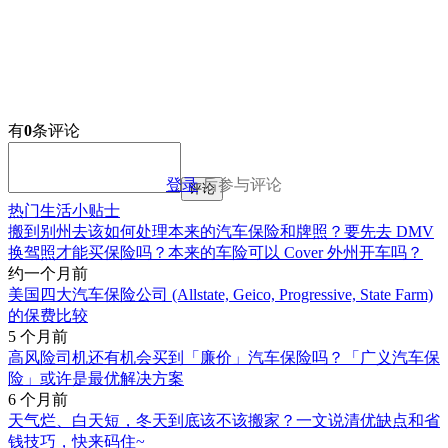
有
0
条评论
登录
后参与评论
评论
热门生活小贴士
搬到别州去该如何处理本来的汽车保险和牌照？要先去 DMV
换驾照才能买保险吗？本来的车险可以 Cover 外州开车吗？
约一个月前
美国四大汽车保险公司 (Allstate, Geico, Progressive, State Farm)
的保费比较
5 个月前
高风险司机还有机会买到「廉价」汽车保险吗？「广义汽车保
险」或许是最优解决方案
6 个月前
天气烂、白天短，冬天到底该不该搬家？一文说清优缺点和省
钱技巧，快来码住~