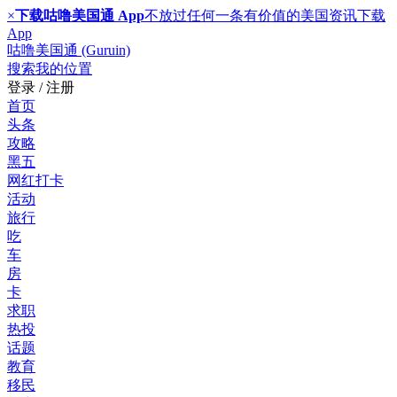
×
下载咕噜美国通 App
不放过任何一条有价值的美国资讯
下载
App
咕噜美国通 (Guruin)
搜索
我的位置
登录 / 注册
首页
头条
攻略
黑五
网红打卡
活动
旅行
吃
车
房
卡
求职
热投
话题
教育
移民