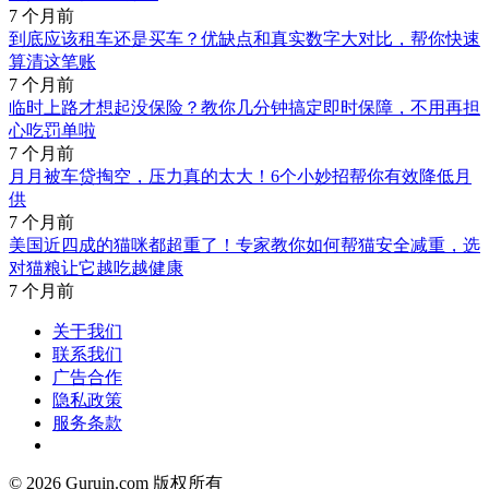
7 个月前
到底应该租车还是买车？优缺点和真实数字大对比，帮你快速
算清这笔账
7 个月前
临时上路才想起没保险？教你几分钟搞定即时保障，不用再担
心吃罚单啦
7 个月前
月月被车贷掏空，压力真的太大！6个小妙招帮你有效降低月
供
7 个月前
美国近四成的猫咪都超重了！专家教你如何帮猫安全减重，选
对猫粮让它越吃越健康
7 个月前
关于我们
联系我们
广告合作
隐私政策
服务条款
© 2026 Guruin.com 版权所有