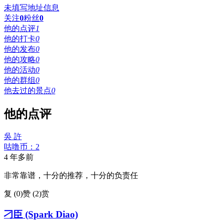
未填写地址信息
关注
0
粉丝
0
他的点评
1
他的打卡
0
他的发布
0
他的攻略
0
他的活动
0
他的群组
0
他去过的景点
0
他的点评
吳 許
咕噜币：2
4 年多前
非常靠谱，十分的推荐，十分的负责任
复 (
0
)
赞 (2)
赏
刁臣 (Spark Diao)