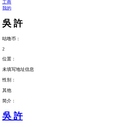
工商
我的
吳 許
咕噜币：
2
位置：
未填写地址信息
性别：
其他
简介：
吳 許