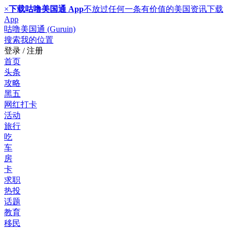
×
下载咕噜美国通 App
不放过任何一条有价值的美国资讯
下载
App
咕噜美国通 (Guruin)
搜索
我的位置
登录 / 注册
首页
头条
攻略
黑五
网红打卡
活动
旅行
吃
车
房
卡
求职
热投
话题
教育
移民