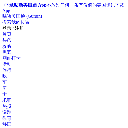
×
下载咕噜美国通 App
不放过任何一条有价值的美国资讯
下载
App
咕噜美国通 (Guruin)
搜索
我的位置
登录 / 注册
首页
头条
攻略
黑五
网红打卡
活动
旅行
吃
车
房
卡
求职
热投
话题
教育
移民