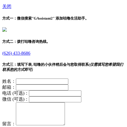
关闭
方式一：
微信搜索"
GAssistant2
" 添加咕噜生活助手。
方式二：
拨打咕噜咨询热线。
(626) 433-8686
方式三：
填写下表, 咕噜的小伙伴稍后会与您取得联系
(仅需填写您希望我们
联系您的方式即可)
姓名：
邮箱：
电话 (可选)：
微信 (可选)：
留言：