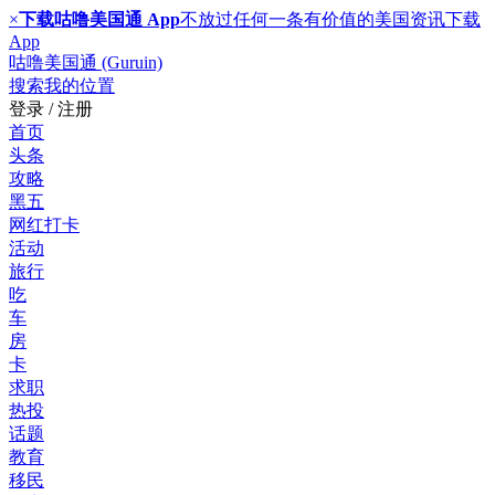
×
下载咕噜美国通 App
不放过任何一条有价值的美国资讯
下载
App
咕噜美国通 (Guruin)
搜索
我的位置
登录 / 注册
首页
头条
攻略
黑五
网红打卡
活动
旅行
吃
车
房
卡
求职
热投
话题
教育
移民