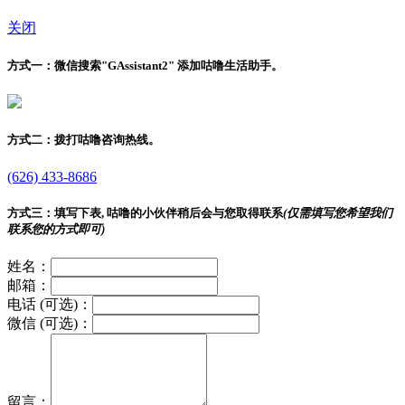
关闭
方式一：
微信搜索"
GAssistant2
" 添加咕噜生活助手。
方式二：
拨打咕噜咨询热线。
(626) 433-8686
方式三：
填写下表, 咕噜的小伙伴稍后会与您取得联系
(仅需填写您希望我们
联系您的方式即可)
姓名：
邮箱：
电话 (可选)：
微信 (可选)：
留言：