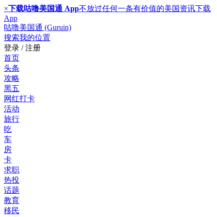
×
下载咕噜美国通 App
不放过任何一条有价值的美国资讯
下载
App
咕噜美国通 (Guruin)
搜索
我的位置
登录 / 注册
首页
头条
攻略
黑五
网红打卡
活动
旅行
吃
车
房
卡
求职
热投
话题
教育
移民