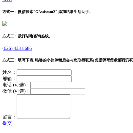
方式一：
微信搜索"
GAssistant2
" 添加咕噜生活助手。
方式二：
拨打咕噜咨询热线。
(626) 433-8686
方式三：
填写下表, 咕噜的小伙伴稍后会与您取得联系
(仅需填写您希望我们联
姓名：
邮箱：
电话 (可选)：
微信 (可选)：
留言：
提交