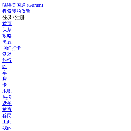
咕噜美国通 (Guruin)
搜索
我的位置
登录 / 注册
首页
头条
攻略
黑五
网红打卡
活动
旅行
吃
车
房
卡
求职
热投
话题
教育
移民
工商
我的