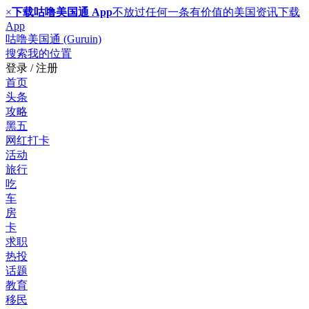
×
下载咕噜美国通 App
不放过任何一条有价值的美国资讯
下载
App
咕噜美国通 (Guruin)
搜索
我的位置
登录 / 注册
首页
头条
攻略
黑五
网红打卡
活动
旅行
吃
车
房
卡
求职
热投
话题
教育
移民