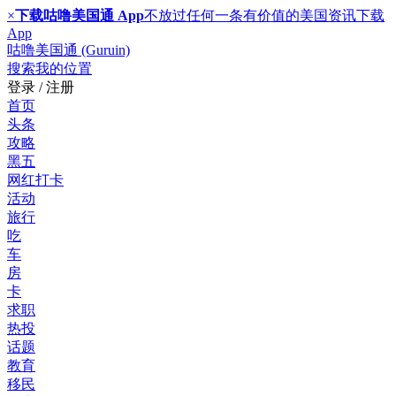
×
下载咕噜美国通 App
不放过任何一条有价值的美国资讯
下载
App
咕噜美国通 (Guruin)
搜索
我的位置
登录 / 注册
首页
头条
攻略
黑五
网红打卡
活动
旅行
吃
车
房
卡
求职
热投
话题
教育
移民