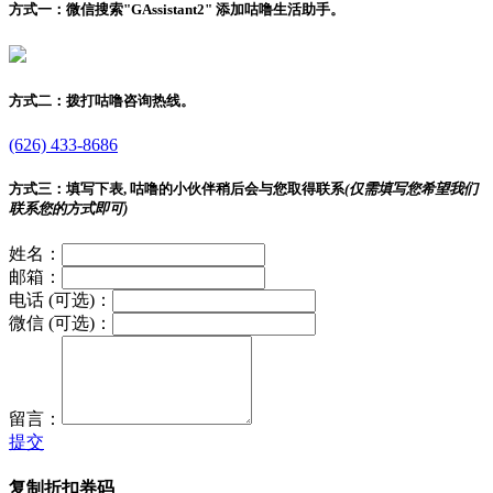
方式一：
微信搜索"
GAssistant2
" 添加咕噜生活助手。
方式二：
拨打咕噜咨询热线。
(626) 433-8686
方式三：
填写下表, 咕噜的小伙伴稍后会与您取得联系
(仅需填写您希望我们
联系您的方式即可)
姓名：
邮箱：
电话 (可选)：
微信 (可选)：
留言：
提交
复制折扣券码