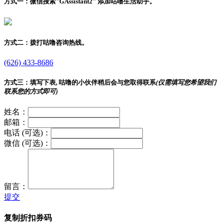
方式一：
微信搜索"
GAssistant2
" 添加咕噜生活助手。
方式二：
拨打咕噜咨询热线。
(626) 433-8686
方式三：
填写下表, 咕噜的小伙伴稍后会与您取得联系
(仅需填写您希望我们
联系您的方式即可)
姓名：
邮箱：
电话 (可选)：
微信 (可选)：
留言：
提交
复制折扣券码