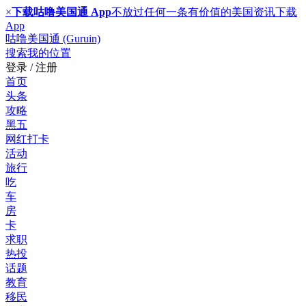
×
下载咕噜美国通 App
不放过任何一条有价值的美国资讯
下载
App
咕噜美国通 (Guruin)
搜索
我的位置
登录 / 注册
首页
头条
攻略
黑五
网红打卡
活动
旅行
吃
车
房
卡
求职
热投
话题
教育
移民