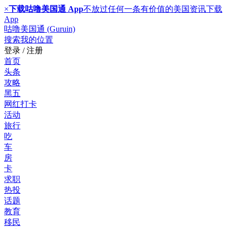
×
下载咕噜美国通 App
不放过任何一条有价值的美国资讯
下载
App
咕噜美国通 (Guruin)
搜索
我的位置
登录 / 注册
首页
头条
攻略
黑五
网红打卡
活动
旅行
吃
车
房
卡
求职
热投
话题
教育
移民