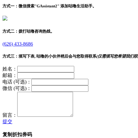
方式一：
微信搜索"
GAssistant2
" 添加咕噜生活助手。
方式二：
拨打咕噜咨询热线。
(626) 433-8686
方式三：
填写下表, 咕噜的小伙伴稍后会与您取得联系
(仅需填写您希望我们联
姓名：
邮箱：
电话 (可选)：
微信 (可选)：
留言：
提交
复制折扣券码