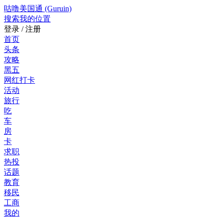
咕噜美国通 (Guruin)
搜索
我的位置
登录 / 注册
首页
头条
攻略
黑五
网红打卡
活动
旅行
吃
车
房
卡
求职
热投
话题
教育
移民
工商
我的