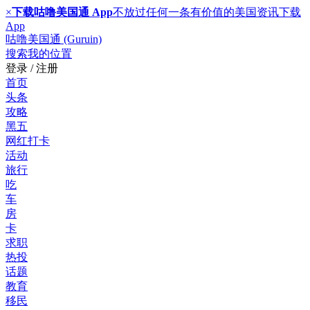
×
下载咕噜美国通 App
不放过任何一条有价值的美国资讯
下载
App
咕噜美国通 (Guruin)
搜索
我的位置
登录 / 注册
首页
头条
攻略
黑五
网红打卡
活动
旅行
吃
车
房
卡
求职
热投
话题
教育
移民