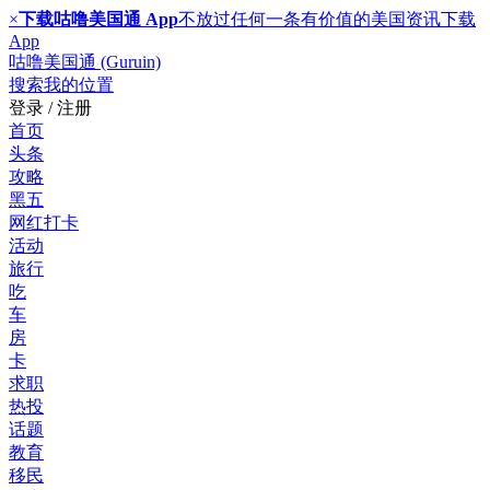
×
下载咕噜美国通 App
不放过任何一条有价值的美国资讯
下载
App
咕噜美国通 (Guruin)
搜索
我的位置
登录 / 注册
首页
头条
攻略
黑五
网红打卡
活动
旅行
吃
车
房
卡
求职
热投
话题
教育
移民