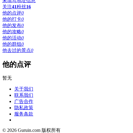
未填写地址信息
关注
41
粉丝
16
他的点评
0
他的打卡
0
他的发布
0
他的攻略
0
他的活动
0
他的群组
0
他去过的景点
0
他的点评
暂无
关于我们
联系我们
广告合作
隐私政策
服务条款
© 2026 Guruin.com 版权所有