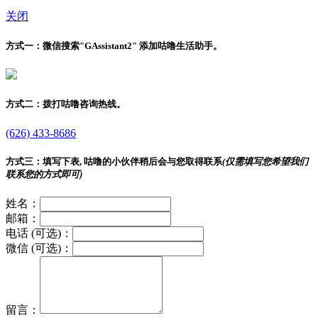
关闭
方式一：
微信搜索"
GAssistant2
" 添加咕噜生活助手。
方式二：
拨打咕噜咨询热线。
(626) 433-8686
方式三：
填写下表, 咕噜的小伙伴稍后会与您取得联系
(仅需填写您希望我们
联系您的方式即可)
姓名：
邮箱：
电话 (可选)：
微信 (可选)：
留言：