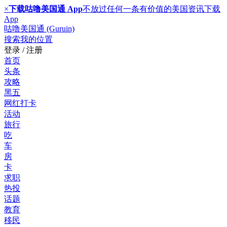
×
下载咕噜美国通 App
不放过任何一条有价值的美国资讯
下载
App
咕噜美国通 (Guruin)
搜索
我的位置
登录 / 注册
首页
头条
攻略
黑五
网红打卡
活动
旅行
吃
车
房
卡
求职
热投
话题
教育
移民