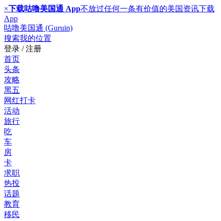
×
下载咕噜美国通 App
不放过任何一条有价值的美国资讯
下载
App
咕噜美国通 (Guruin)
搜索
我的位置
登录 / 注册
首页
头条
攻略
黑五
网红打卡
活动
旅行
吃
车
房
卡
求职
热投
话题
教育
移民