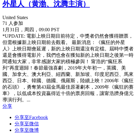
外星人（黄渤、沈腾主演）
United States
71 人参加
1月31日，周四，09:00 PST
*UPDATE: 電影上映日期目前待定，中獎者仍然會獲得贈票，
但需根據新上映日期前去觀看。 最新消息：《瘋狂的外星
人》上映日期會延遲，新的上映日期還沒有定檔。屆時中獎者
還是會獲得電影片，我們也會在獲知新的上映日期之後第一時
間通知大家，非常感謝大家的積極參與！ 甯浩的“瘋狂系
列”再度迴歸！春節最強喜劇，2019年大年初一，英國、美
國、加拿大、澳大利亞、紐西蘭、新加坡、印度尼西亞、馬來
西亞、日本、韓國、德國、俄羅斯，陸續上映！2006年《瘋狂
的石頭》，勇奪第43屆金馬最佳原著劇本，2009年《瘋狂的賽
車》，以低成本投資贏得近十倍的票房回報，讓甯浩躋身億元
導演行列。...
分享
分享至Facebook
分享至微信
分享至微博