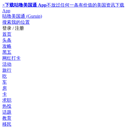
×
下载咕噜美国通 App
不放过任何一条有价值的美国资讯
下载
App
咕噜美国通 (Guruin)
搜索
我的位置
登录 / 注册
首页
头条
攻略
黑五
网红打卡
活动
旅行
吃
车
房
卡
求职
热投
话题
教育
移民