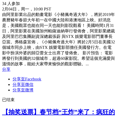
34 人参加
2月04日，周一，10:00 PST
由阿里影業出品的動畫電影《小豬佩奇過大年》，將於2019年
農曆豬年春節大年初一在中國大陸和港澳地區上映。好消息
是，美國觀眾也能在同一天也能到影院觀看！ 美國時間1月31
日，阿里影業在美國加州帕薩迪納舉行發佈會，阿里影業總裁
及阿里巴巴集團副資深總裁張蔚 與STX 娛樂電影部門董事長
亞當。弗格森宣佈，《小豬佩奇過大年》將於2月5日在美國32
個城市同步上映，由STX 娛樂電影部擔任美國發行方。在電
影中扮演外婆的歸亞蕾女士出席了發佈會。 影片預告： 電影
將發行到美國的32個城市，超過60家影院。希望這個充滿愛與
溫情的故事，能給大家帶來愉快的觀影體驗。...
分享
分享至Facebook
分享至微信
分享至微博
已结束
【抽奖送票】春节档“王炸”来了：疯狂的