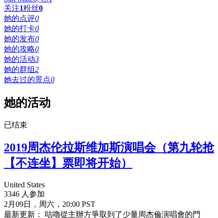
关注
1
粉丝
0
她的点评
0
她的打卡
0
她的发布
0
她的攻略
0
她的活动
3
她的群组
2
她去过的景点
0
她的活动
已结束
2019周杰伦拉斯维加斯演唱会（第九轮抢
【不连坐】票即将开始）
United States
3346 人参加
2月09日，周六，20:00 PST
最新更新： 咕嚕從主辦方爭取到了少量周杰倫演唱會的門