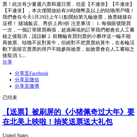
票！此次有少量週六票和週日票，但是【不連坐】【不連坐】
【不連坐】，本次僅開放給有20咕嚕幣及以上的咕嚕用戶哦！
我們會在今天1月29日上午11點開始第九輪搶票，搶票鏈接在
這裡！ 賭城飯店、秀折上再9折 注意事項： 1. 每個賬號限買
一次，一個訂單限買兩張，超過兩張的訂單我們都會在人工審
核之後取消，請諒解 2. 前幾輪有買到票的小夥伴這一輪不能
再搶票。咕嚕不反對黃牛，但絕對不把票賣給黃牛，在各輪活
動下面留言賣票的用戶不能參與搶票，如搶票會在人工審核之
後取消 3....
分享
分享至Facebook
分享至微信
分享至微博
已结束
【送票】被刷屏的《小猪佩奇过大年》要
在北美上映啦！抽奖送票送大礼包
United States