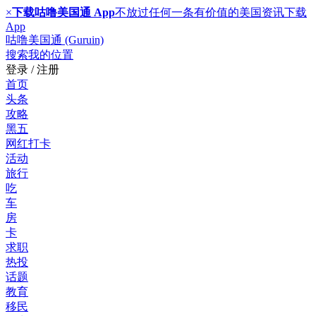
×
下载咕噜美国通 App
不放过任何一条有价值的美国资讯
下载
App
咕噜美国通 (Guruin)
搜索
我的位置
登录 / 注册
首页
头条
攻略
黑五
网红打卡
活动
旅行
吃
车
房
卡
求职
热投
话题
教育
移民