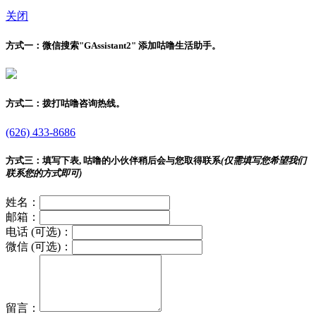
关闭
方式一：
微信搜索"
GAssistant2
" 添加咕噜生活助手。
方式二：
拨打咕噜咨询热线。
(626) 433-8686
方式三：
填写下表, 咕噜的小伙伴稍后会与您取得联系
(仅需填写您希望我们
联系您的方式即可)
姓名：
邮箱：
电话 (可选)：
微信 (可选)：
留言：