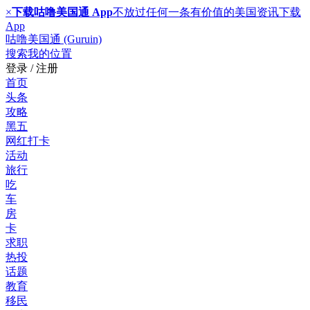
×
下载咕噜美国通 App
不放过任何一条有价值的美国资讯
下载
App
咕噜美国通 (Guruin)
搜索
我的位置
登录 / 注册
首页
头条
攻略
黑五
网红打卡
活动
旅行
吃
车
房
卡
求职
热投
话题
教育
移民