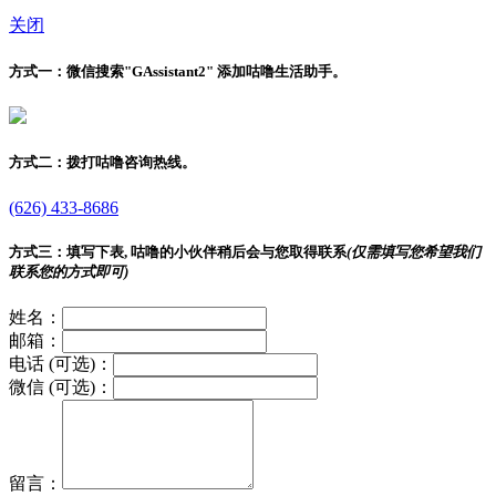
关闭
方式一：
微信搜索"
GAssistant2
" 添加咕噜生活助手。
方式二：
拨打咕噜咨询热线。
(626) 433-8686
方式三：
填写下表, 咕噜的小伙伴稍后会与您取得联系
(仅需填写您希望我们
联系您的方式即可)
姓名：
邮箱：
电话 (可选)：
微信 (可选)：
留言：