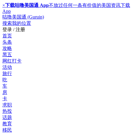
×
下载咕噜美国通 App
不放过任何一条有价值的美国资讯
下载
App
咕噜美国通 (Guruin)
搜索
我的位置
登录 / 注册
首页
头条
攻略
黑五
网红打卡
活动
旅行
吃
车
房
卡
求职
热投
话题
教育
移民