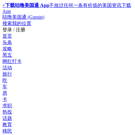
×
下载咕噜美国通 App
不放过任何一条有价值的美国资讯
下载
App
咕噜美国通 (Guruin)
搜索
我的位置
登录 / 注册
首页
头条
攻略
黑五
网红打卡
活动
旅行
吃
车
房
卡
求职
热投
话题
教育
移民