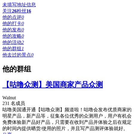
未填写地址信息
关注
26
粉丝
16
他的点评
0
他的打卡
0
他的发布
0
他的攻略
0
他的活动
2
他的群组
1
他去过的景点
0
他的群组
【咕噜众测】美国商家产品众测
Walnut
231 名成员
咕噜美国通开通【咕噜众测】频道啦！咕噜会发布优质商家的
明星产品，新产品等，征集各位优秀的众测用户，用户有机会
免费体验新产品好产品，只需要在收到产品并体验之后在规定
的时间内提供晒货/使用的照片，并且写产品测评体验就好。