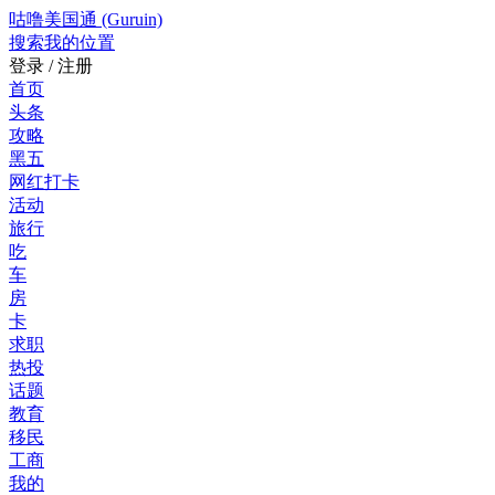
咕噜美国通 (Guruin)
搜索
我的位置
登录 / 注册
首页
头条
攻略
黑五
网红打卡
活动
旅行
吃
车
房
卡
求职
热投
话题
教育
移民
工商
我的