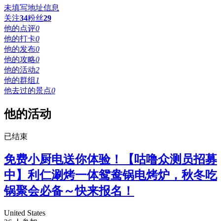
未填写地址信息
关注
34
粉丝
29
他的点评
0
他的打卡
0
他的发布
0
他的攻略
0
他的活动
2
他的群组
1
他去过的景点
0
他的活动
已结束
免费小厨电送你体验！【咕噜众测员招募
中】利仁涮烤一体鸳鸯锅电烤炉，秋冬吃
锅聚会必备～快来报名！
United States