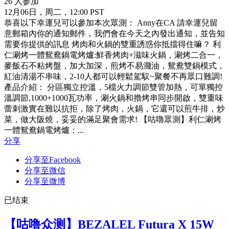
26 人参加
12月06日，周二，12:00 PST
恭喜以下幸運兒可以參加本次眾測： Anny在CA 請幸運兒留
意郵箱內你的通知郵件，我們會在今天之內發出通知，並告知
需要你提供的訊息 烤肉和火鍋的雙重誘惑你抵擋得住嘛？ 利
仁涮烤一體鴛鴦鍋電烤爐:鮮香烤肉+滋味火鍋，涮烤二合一，
麥飯石不粘烤盤，加大加深，煎烤不易濺油，鴛鴦雙鍋模式，
紅油清湯不串味，2-10人都可以輕鬆駕馭~聚餐不再眾口難調!
產品介紹： 分區獨立控溫，5檔火力調節雙管加熱，可單獨控
溫調節,1000+1000瓦功率，涮火鍋和擼烤串同步開啟，雙重味
蕾刺激實在難以抗拒，除了烤肉，火鍋，它還可以煎牛排，炒
菜，做大阪燒，妥妥的滿足聚會需求! 【咕嚕眾測】利仁涮烤
一體鴛鴦鍋電烤爐：...
分享
分享至Facebook
分享至微信
分享至微博
已结束
【咕噜众测】BEZALEL Futura X 15W