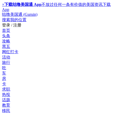
×
下载咕噜美国通 App
不放过任何一条有价值的美国资讯
下载
App
咕噜美国通 (Guruin)
搜索
我的位置
登录 / 注册
首页
头条
攻略
黑五
网红打卡
活动
旅行
吃
车
房
卡
求职
热投
话题
教育
移民