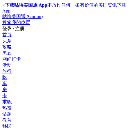
×
下载咕噜美国通 App
不放过任何一条有价值的美国资讯
下载
App
咕噜美国通 (Guruin)
搜索
我的位置
登录 / 注册
首页
头条
攻略
黑五
网红打卡
活动
旅行
吃
车
房
卡
求职
热投
话题
教育
移民