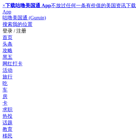
×
下载咕噜美国通 App
不放过任何一条有价值的美国资讯
下载
App
咕噜美国通 (Guruin)
搜索
我的位置
登录 / 注册
首页
头条
攻略
黑五
网红打卡
活动
旅行
吃
车
房
卡
求职
热投
话题
教育
移民