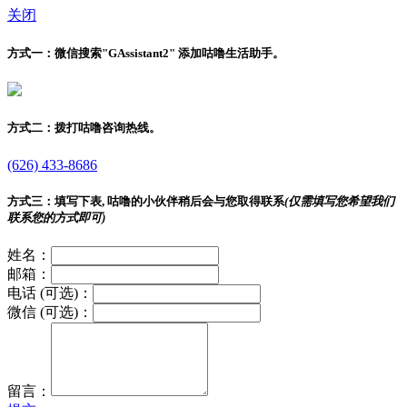
关闭
方式一：
微信搜索"
GAssistant2
" 添加咕噜生活助手。
方式二：
拨打咕噜咨询热线。
(626) 433-8686
方式三：
填写下表, 咕噜的小伙伴稍后会与您取得联系
(仅需填写您希望我们
联系您的方式即可)
姓名：
邮箱：
电话 (可选)：
微信 (可选)：
留言：