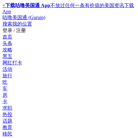
×
下载咕噜美国通 App
不放过任何一条有价值的美国资讯
下载
App
咕噜美国通 (Guruin)
搜索
我的位置
登录 / 注册
首页
头条
攻略
黑五
网红打卡
活动
旅行
吃
车
房
卡
求职
热投
话题
教育
移民