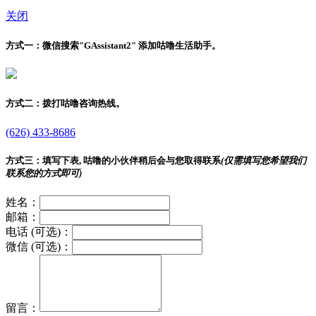
关闭
方式一：
微信搜索"
GAssistant2
" 添加咕噜生活助手。
方式二：
拨打咕噜咨询热线。
(626) 433-8686
方式三：
填写下表, 咕噜的小伙伴稍后会与您取得联系
(仅需填写您希望我们
联系您的方式即可)
姓名：
邮箱：
电话 (可选)：
微信 (可选)：
留言：