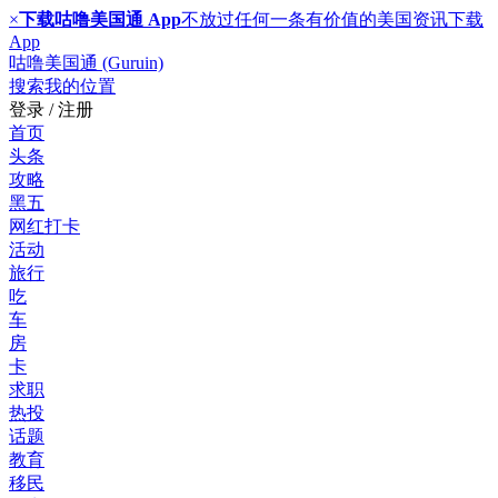
×
下载咕噜美国通 App
不放过任何一条有价值的美国资讯
下载
App
咕噜美国通 (Guruin)
搜索
我的位置
登录 / 注册
首页
头条
攻略
黑五
网红打卡
活动
旅行
吃
车
房
卡
求职
热投
话题
教育
移民