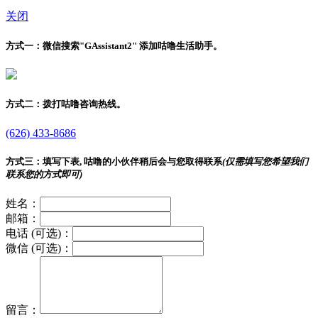
关闭
方式一：
微信搜索"
GAssistant2
" 添加咕噜生活助手。
方式二：
拨打咕噜咨询热线。
(626) 433-8686
方式三：
填写下表, 咕噜的小伙伴稍后会与您取得联系
(仅需填写您希望我们
联系您的方式即可)
姓名：
邮箱：
电话 (可选)：
微信 (可选)：
留言：