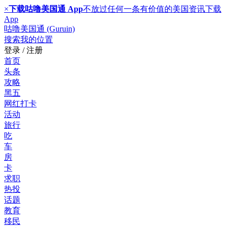
×
下载咕噜美国通 App
不放过任何一条有价值的美国资讯
下载
App
咕噜美国通 (Guruin)
搜索
我的位置
登录 / 注册
首页
头条
攻略
黑五
网红打卡
活动
旅行
吃
车
房
卡
求职
热投
话题
教育
移民