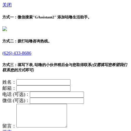
关闭
方式一：
微信搜索"
GAssistant2
" 添加咕噜生活助手。
方式二：
拨打咕噜咨询热线。
(626) 433-8686
方式三：
填写下表, 咕噜的小伙伴稍后会与您取得联系
(仅需填写您希望我们
联系您的方式即可)
姓名：
邮箱：
电话 (可选)：
微信 (可选)：
留言：