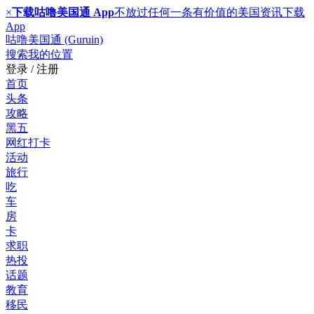
×
下载咕噜美国通 App
不放过任何一条有价值的美国资讯
下载
App
咕噜美国通 (Guruin)
搜索
我的位置
登录 / 注册
首页
头条
攻略
黑五
网红打卡
活动
旅行
吃
车
房
卡
求职
热投
话题
教育
移民