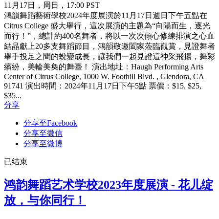
11月17日，周日，17:00 PST
鴻韻舞蹈藝術學校2024年度展演於11月17日週日下午五點在
Citrus College 盛大舉行，這次展演的主題為“向陽而生，逐光
而行！”，總計約400名舞者，將以一次次傾心修練排演之心血
結晶獻上20多支舞蹈節目，鴻韻敬邀闔家蒞臨觀賞，見證舞者
舉手投足之間的蛻變成長，讓我們一起見證這神采飛揚，舞彩
繽紛，美輪美奐的舞臺！ 演出地址：Haugh Performing Arts
Center of Citrus College, 1000 W. Foothill Blvd. , Glendora, CA
91741 演出時間：2024年11月17日下午5點 票價：$15, $25,
$35...
分享
分享至Facebook
分享至微信
分享至微博
已结束
鸿韵舞蹈艺术学校2023年度展演 - 花儿绽
放，与你同行！