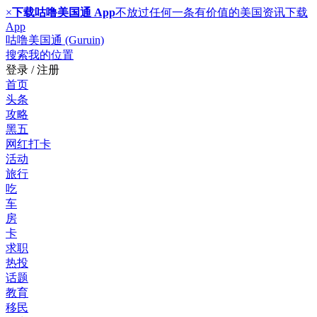
×
下载咕噜美国通 App
不放过任何一条有价值的美国资讯
下载
App
咕噜美国通 (Guruin)
搜索
我的位置
登录 / 注册
首页
头条
攻略
黑五
网红打卡
活动
旅行
吃
车
房
卡
求职
热投
话题
教育
移民