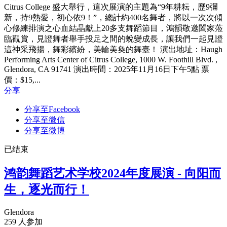
Citrus College 盛大舉行，這次展演的主題為“9年耕耘，歷9彌
新，持9熱愛，初心依9！”，總計約400名舞者，將以一次次傾
心修練排演之心血結晶獻上20多支舞蹈節目，鴻韻敬邀闔家蒞
臨觀賞，見證舞者舉手投足之間的蛻變成長，讓我們一起見證
這神采飛揚，舞彩繽紛，美輪美奐的舞臺！ 演出地址：Haugh
Performing Arts Center of Citrus College, 1000 W. Foothill Blvd. ,
Glendora, CA 91741 演出時間：2025年11月16日下午5點 票
價：$15,...
分享
分享至Facebook
分享至微信
分享至微博
已结束
鸿韵舞蹈艺术学校2024年度展演 - 向阳而
生，逐光而行！
Glendora
259 人参加