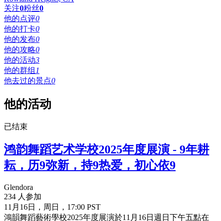
关注
0
粉丝
0
他的点评
0
他的打卡
0
他的发布
0
他的攻略
0
他的活动
3
他的群组
1
他去过的景点
0
他的活动
已结束
鸿韵舞蹈艺术学校2025年度展演 - 9年耕
耘，历9弥新，持9热爱，初心依9
Glendora
234 人参加
11月16日，周日，17:00 PST
鴻韻舞蹈藝術學校2025年度展演於11月16日週日下午五點在