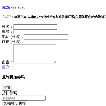
(626) 433-8686
方式三：
填写下表, 咕噜的小伙伴稍后会与您取得联系
(仅需填写您希望我们联
姓名：
邮箱：
电话 (可选)：
微信 (可选)：
留言：
提交
复制折扣券码
关闭
折扣券码
复制并打开网站