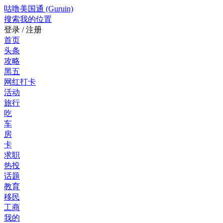
咕噜美国通 (Guruin)
搜索
我的位置
登录 / 注册
首页
头条
攻略
黑五
网红打卡
活动
旅行
吃
车
房
卡
求职
热投
话题
教育
移民
工商
我的