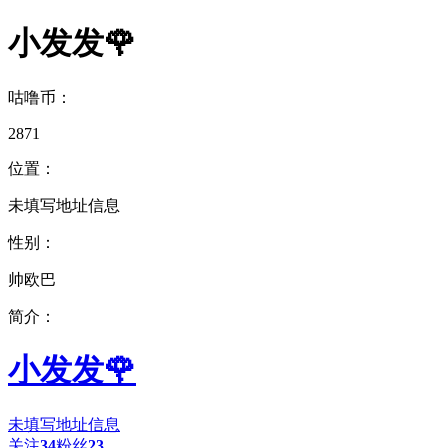
小发发🌹
咕噜币：
2871
位置：
未填写地址信息
性别：
帅欧巴
简介：
小发发🌹
未填写地址信息
关注
34
粉丝
23