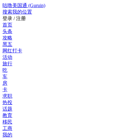
咕噜美国通 (Guruin)
搜索
我的位置
登录 / 注册
首页
头条
攻略
黑五
网红打卡
活动
旅行
吃
车
房
卡
求职
热投
话题
教育
移民
工商
我的