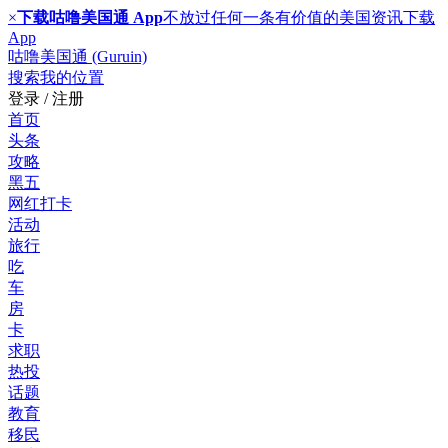
×
下载咕噜美国通 App
不放过任何一条有价值的美国资讯
下载
App
咕噜美国通 (Guruin)
搜索
我的位置
登录 / 注册
首页
头条
攻略
黑五
网红打卡
活动
旅行
吃
车
房
卡
求职
热投
话题
教育
移民