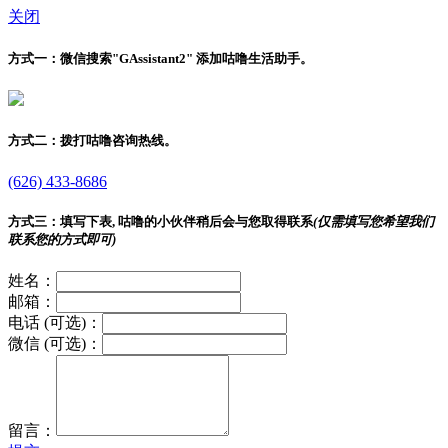
关闭
方式一：
微信搜索"
GAssistant2
" 添加咕噜生活助手。
方式二：
拨打咕噜咨询热线。
(626) 433-8686
方式三：
填写下表, 咕噜的小伙伴稍后会与您取得联系
(仅需填写您希望我们
联系您的方式即可)
姓名：
邮箱：
电话 (可选)：
微信 (可选)：
留言：