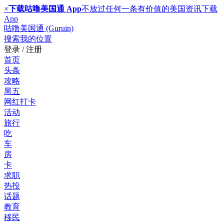
×
下载咕噜美国通 App
不放过任何一条有价值的美国资讯
下载
App
咕噜美国通 (Guruin)
搜索
我的位置
登录 / 注册
首页
头条
攻略
黑五
网红打卡
活动
旅行
吃
车
房
卡
求职
热投
话题
教育
移民