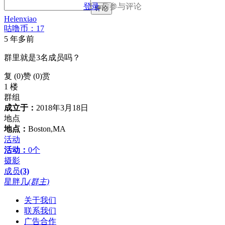
登录
后参与评论
评论
Helenxiao
咕噜币：17
5 年多前
群里就是3名成员吗？
复 (
0
)
赞 (0)
赏
1 楼
群组
成立于：
2018年3月18日
地点
地点：
Boston,MA
活动
活动：
0个
摄影
成员
(3)
星胖几
(群主)
关于我们
联系我们
广告合作