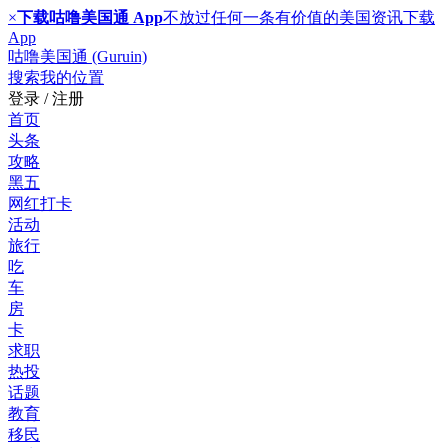
×
下载咕噜美国通 App
不放过任何一条有价值的美国资讯
下载
App
咕噜美国通 (Guruin)
搜索
我的位置
登录 / 注册
首页
头条
攻略
黑五
网红打卡
活动
旅行
吃
车
房
卡
求职
热投
话题
教育
移民