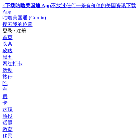
×
下载咕噜美国通 App
不放过任何一条有价值的美国资讯
下载
App
咕噜美国通 (Guruin)
搜索
我的位置
登录 / 注册
首页
头条
攻略
黑五
网红打卡
活动
旅行
吃
车
房
卡
求职
热投
话题
教育
移民