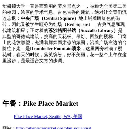
华盛顿大学一直是西雅图的著名景点之一，被称为全美第二美
的校园，浓厚的学术气息、古色古香的建筑，绝对让文青们流
连忘返：
中央广场（Central Square）
地上铺着暗红色的磁
砖，因此又被学生暱称为红场（Red Square），古典气息和现
代建筑相应；正对着的
苏沙格图书馆（Suzzallo Library）
是
典型的哥德式建筑，挑高的天花板、吊灯、回旋的楼梯、门窗
上的花纹雕塑，充满着辉煌而肃穆的氛围；沿着广场左边的台
阶往下走，是
Drumheller Fountain喷泉
，这里两旁种满了樱
花树，春天的时候，落英缤纷，好不美丽，花一整个上午在这
里漫步，是最适合文青的步调。
午餐：Pike Place Market
Pike Place Market, Seattle, WA, 美国
网站：
http://pikeplacemarket.org/plan-your-visit