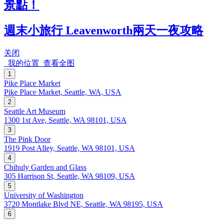
景點！
週末小旅行 Leavenworth兩天一夜攻略
关闭
我的位置
查看全图
1
Pike Place Market
Pike Place Market, Seattle, WA, USA
2
Seattle Art Museum
1300 1st Ave, Seattle, WA 98101, USA
3
The Pink Door
1919 Post Alley, Seattle, WA 98101, USA
4
Chihuly Garden and Glass
305 Harrison St, Seattle, WA 98109, USA
5
University of Washington
3720 Montlake Blvd NE, Seattle, WA 98195, USA
6