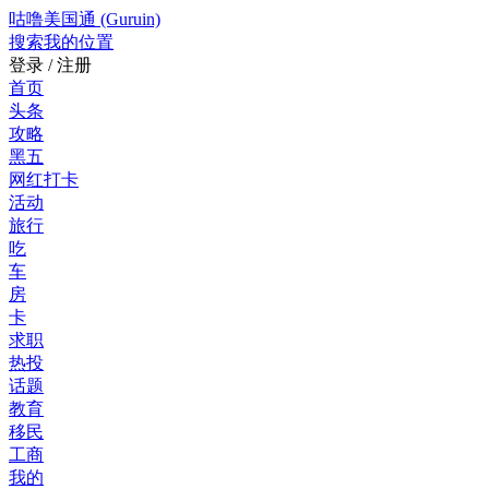
咕噜美国通 (Guruin)
搜索
我的位置
登录 / 注册
首页
头条
攻略
黑五
网红打卡
活动
旅行
吃
车
房
卡
求职
热投
话题
教育
移民
工商
我的