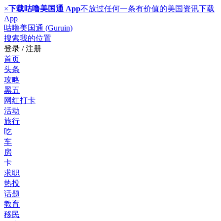
×
下载咕噜美国通 App
不放过任何一条有价值的美国资讯
下载
App
咕噜美国通 (Guruin)
搜索
我的位置
登录 / 注册
首页
头条
攻略
黑五
网红打卡
活动
旅行
吃
车
房
卡
求职
热投
话题
教育
移民