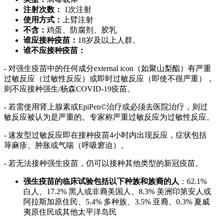
注射次数：
1次注射
使用方式：
上臂注射
不含：
鸡蛋、防腐剂、胶乳
谁应接种疫苗：
18岁及以上人群。
谁不应接种疫苗：
- 对强生疫苗中的任何成分external icon（如聚山梨酯）有严重
过敏反应（过敏性反应）或即时过敏反应（即使不很严重），
则不应接种强生/杨森COVID-19疫苗。
- 若需使用肾上腺素或EpiPen©治疗或必须去医院治疗，则过
敏反应被认为是严重的。专家称严重过敏反应为过敏性反应。
- 速发型过敏反应即在接种疫苗4小时内出现反应，症状包括
荨麻疹、肿胀或气喘（呼吸窘迫）。
- 若无法接种强生疫苗，仍可以接种其他类型的新冠疫苗。
强生疫苗的临床试验包括以下种族和族裔的人
：62.1%
白人、17.2% 黑人或非裔美国人、8.3% 美洲印第安人或
阿拉斯加原住民、5.4% 多种族、3.5% 亚裔、0.3% 夏威
夷原住民或其他太平洋岛民