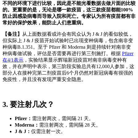
不同的环境下进行比较，因此是不能光看数据去做片面的比较
的。更重要的是，无论是哪一款疫苗，这三款疫苗都能100%
防止因感染病毒而导致入院和死亡。专家认为所有疫苗都有非
常好的保护效果，能防止人们患重病。
【备注】
从上面数据看或许会有民众认为 J & J 的看似较低，
但实际上 J & J 疫苗开始试验时已出现变种病毒，包含南非变
种病毒B.1.351。至于 Pfizer 和 Moderna 则是持续针对南非变
种病毒做试验，评估是否需要再进行第三剂施打。根据
Pfizer
在4/1表示
，实验结果显示辉瑞新冠疫苗对南非病毒变种有
效，并在声明中表示，第三阶段实验总共有12,000人参加，这
部分人在接种完第二剂疫苗后6个月仍然对新冠病毒有很强的
免疫性，并且没有发现严重安全隐患。
3. 要注射几次？
Pfizer：
需注射两次，需间隔 21 天。
Moderna：
需注射两次，需间隔 28 天。
J & J：
仅需注射一次。