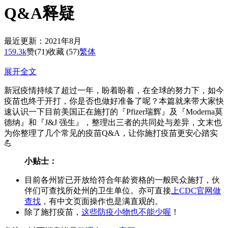
Q&A释疑
最近更新：2021年8月
159.3k
赞
(71)
收藏 (57)
繁体
展开全文
新冠疫情持续了超过一年，盼着盼着，在全球的努力下，如今
疫苗也终于开打，你是否也做好准备了呢？本篇就来带大家快
速认识一下目前美国正在施打的『Pfizer瑞辉』及『Moderna莫
德纳』和『J&J 强生』，整理出三者的共同处与差异，文末也
为你整理了几个常见的疫苗Q&A，让你施打疫苗更安心踏实
💪
小贴士：
目前各州皆已开放给符合年龄资格的一般民众施打，伙
伴们可查找所处州的卫生单位。亦可直接
上CDC官网做
查找
，有中文页面操作也是满直观的。
除了施打疫苗，
这些防疫小物也不能少喔
！