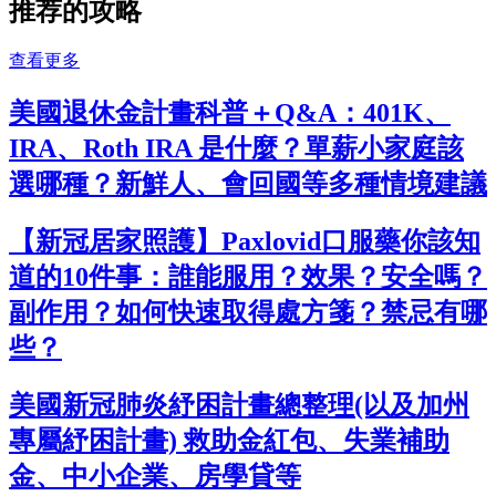
推荐的攻略
查看更多
美國退休金計畫科普＋Q&A：401K、
IRA、Roth IRA 是什麼？單薪小家庭該
選哪種？新鮮人、會回國等多種情境建議
【新冠居家照護】Paxlovid口服藥你該知
道的10件事：誰能服用？效果？安全嗎？
副作用？如何快速取得處方箋？禁忌有哪
些？
美國新冠肺炎紓困計畫總整理(以及加州
專屬紓困計畫) 救助金紅包、失業補助
金、中小企業、房學貸等