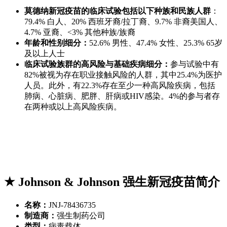
莫德纳新冠疫苗的临床试验包括以下种族和民族人群
：
79.4% 白人、20% 西班牙裔/拉丁裔、9.7% 非裔美国人、
4.7% 亚裔、<3% 其他种族/族裔
年龄和性别细分：
52.6% 男性、47.4% 女性、25.3% 65岁
及以上人士
临床试验族群的高风险与基础疾病细分：
参与试验中有
82%被视为存在职业接触风险的人群，其中25.4%为医护
人员。此外，有22.3%存在至少一种高风险疾病，包括
肺病、心脏病、肥胖、肝病或HIV感染。4%的参与者存
在两种或以上高风险疾病。
★ Johnson & Johnson 强生新冠疫苗简介
名称：
JNJ-78436735
制造商：
强生制药公司
类型：
病毒载体