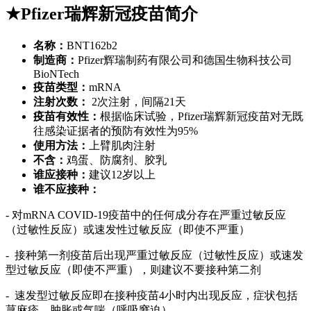
★Pfizer瑞辉新冠疫苗简介
名称：
BNT162b2
制造商：
Pfizer辉瑞制药有限公司和德国生物科技公司
BioNTech
疫苗类型：
mRNA
注射次数：
2次注射，间隔21天
疫苗有效性：
根据临床试验，Pfizer瑞辉新冠疫苗对无既
往感染证据者的预防有效性为95%
使用方法：
上臂肌肉注射
不含：
鸡蛋、防腐剂、胶乳
谁应接种：
建议12岁以上
谁不应接种：
- 对mRNA COVID-19疫苗中的任何成分存在严重过敏反应
（过敏性反应）或速发性过敏反应（即使不严重）
- 接种第一剂疫苗后出现严重过敏反应（过敏性反应）或速发
型过敏反应（即使不严重），则建议不要接种第二剂
- 速发型过敏反应即在接种疫苗4小时内出现反应，症状包括
荨麻疹、肿胀或气喘（呼吸窘迫）