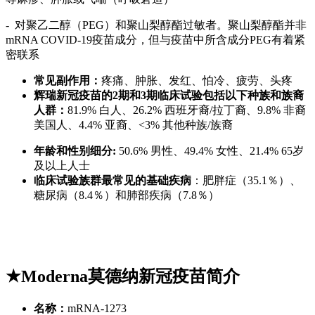
- 对聚乙二醇（PEG）和聚山梨醇酯过敏者。聚山梨醇酯并非
mRNA COVID-19疫苗成分，但与疫苗中所含成分PEG有着紧
密联系
常见副作用：
疼痛、肿胀、发红、怕冷、疲劳、头疼
辉瑞新冠疫苗的2期和3期临床试验包括以下种族和族裔
人群：
81.9% 白人、26.2% 西班牙裔/拉丁裔、9.8% 非裔
美国人、4.4% 亚裔、<3% 其他种族/族裔
年龄和性别细分:
50.6% 男性、49.4% 女性、21.4% 65岁
及以上人士
临床试验族群最常见的基础疾病
：肥胖症（35.1％）、
糖尿病（8.4％）和肺部疾病（7.8％）
★Moderna莫德纳新冠疫苗简介
名称：
mRNA-1273