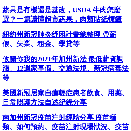
蔬果是有機還是基改，USDA 牛肉怎麼
選？一篇讀懂超市蔬果，肉類貼紙標籤
紐約州新冠肺炎紓困計畫總整理 帶薪
假、失業、租金、學貸等
攸關你我的2021年加州新法 最低薪資調
漲、12週家事假、交通法規、新冠病毒法
等
美國新冠居家自癒輕症患者飲食、用藥、
日常照護方法自述紀錄分享
南加州新冠疫苗注射經驗分享 疫苗種
類、如何預約、疫苗注射現場狀況、疫苗