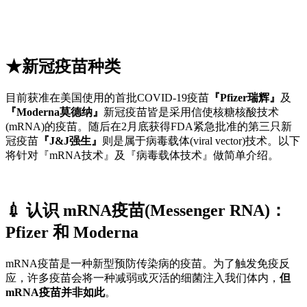
★新冠疫苗种类
目前获准在美国使用的首批COVID-19疫苗
『Pfizer瑞辉』
及
『Moderna莫德纳』
新冠疫苗皆是采用信使核糖核酸技术
(mRNA)的疫苗。随后在2月底获得FDA紧急批准的第三只新
冠疫苗
『J&J强生』
则是属于病毒载体(viral vector)技术。以下
将针对『mRNA技术』及『病毒载体技术』做简单介绍。
💉 认识 mRNA疫苗(Messenger RNA)：
Pfizer 和 Moderna
mRNA疫苗是一种新型预防传染病的疫苗。为了触发免疫反
应，许多疫苗会将一种减弱或灭活的细菌注入我们体内，
但
mRNA疫苗并非如此
。