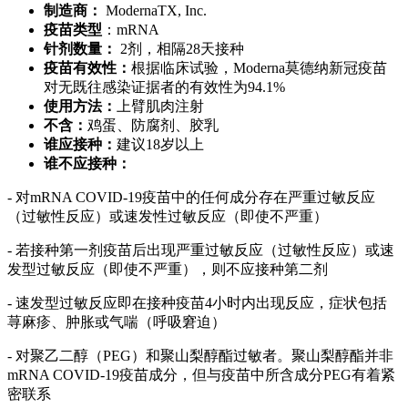
制造商：
ModernaTX, Inc.
疫苗类型
：mRNA
针剂数量：
2剂，相隔28天接种
疫苗有效性：
根据临床试验，Moderna莫德纳新冠疫苗
对无既往感染证据者的有效性为94.1%
使用方法：
上臂肌肉注射
不含：
鸡蛋、防腐剂、胶乳
谁应接种：
建议18岁以上
谁不应接种：
- 对mRNA COVID-19疫苗中的任何成分存在严重过敏反应
（过敏性反应）或速发性过敏反应（即使不严重）
- 若接种第一剂疫苗后出现严重过敏反应（过敏性反应）或速
发型过敏反应（即使不严重），则不应接种第二剂
- 速发型过敏反应即在接种疫苗4小时内出现反应，症状包括
荨麻疹、肿胀或气喘（呼吸窘迫）
- 对聚乙二醇（PEG）和聚山梨醇酯过敏者。聚山梨醇酯并非
mRNA COVID-19疫苗成分，但与疫苗中所含成分PEG有着紧
密联系