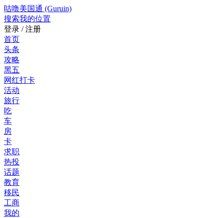
咕噜美国通 (Guruin)
搜索
我的位置
登录 / 注册
首页
头条
攻略
黑五
网红打卡
活动
旅行
吃
车
房
卡
求职
热投
话题
教育
移民
工商
我的