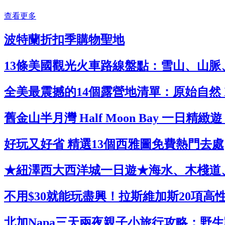
查看更多
波特蘭折扣季購物聖地
13條美國觀光火車路線盤點：雪山、山
全美最震撼的14個露營地清單：原始自然
舊金山半月灣 Half Moon Bay 
好玩又好省 精選13個西雅圖免費熱門去處
★紐澤西大西洋城一日遊★海水、木棧道
不用$30就能玩盡興！拉斯維加斯20項
北加Napa三天兩夜親子小旅行攻略：野