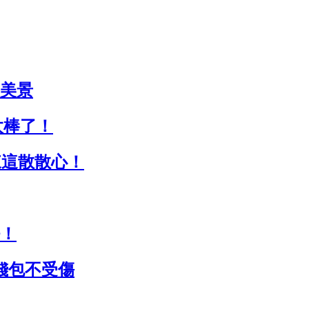
闊美景
太棒了！
末來這散散心！
！
錢包不受傷