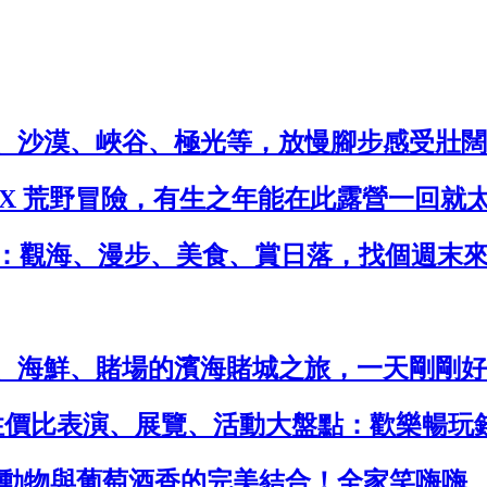
脈、沙漠、峽谷、極光等，放慢腳步感受壯
 X 荒野冒險，有生之年能在此露營一回就
一日精緻遊：觀海、漫步、美食、賞日落，找個週
、海鮮、賭場的濱海賭城之旅，一天剛剛好
高性價比表演、展覽、活動大盤點：歡樂暢玩
生動物與葡萄酒香的完美結合！全家笑嗨嗨