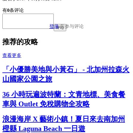
有
0
条评论
登录
后参与评论
评论
推荐的攻略
查看更多
「小優勝美地與小黃石」 - 北加州拉森火
山國家公園之旅
36 小時玩遍波特蘭：文青地標、美食餐
車與 Outlet 免稅購物全攻略
浪漫海岸 X 藝術小鎮！夏日來去南加州
橙縣 Laguna Beach 一日遊