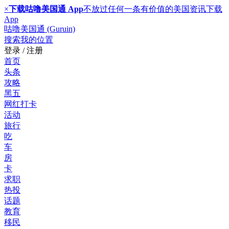
×
下载咕噜美国通 App
不放过任何一条有价值的美国资讯
下载
App
咕噜美国通 (Guruin)
搜索
我的位置
登录 / 注册
首页
头条
攻略
黑五
网红打卡
活动
旅行
吃
车
房
卡
求职
热投
话题
教育
移民