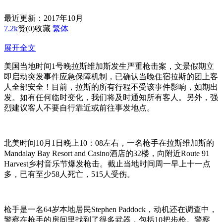
最近更新：2017年10月
7.2k
赞
(0)
收藏
繁体
展开全文
美国当地时间1号晚拉斯维加斯发生严重枪击案，文景假期立
即启动突发事件应急保障机制，已确认当晚住宿拉斯的团上客
人全部安全！目前，拉斯的所有行程不受该事件影响，如期出
发。如有任何临时变化，我们将及时通知所有客人。另外，强
烈建议客人不要自行靠近或前往事发地点。
北美时间10月1日晚上10：08左右，一名枪手在拉斯维加斯的
Mandalay Bay Resort and Casino酒店的32楼，向附近Route 91
Harvest乡村音乐节爆发枪击。截止当地时间周一早上十一点
多，已有至少58人死亡，515人受伤。
枪手是一名64岁本地居民Stephen Paddock，动机还在调查中，
警察在枪手的房间里找到了很多武器，包括10把步枪。警察