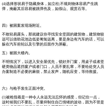
(4)选择形状易于隐藏身体，如立柱;不规则物体容易产生跳
弹，掩蔽其后容易被跳弹伤及，如假山、观赏石等。
四）被困案发现场附近。
不敢轻易露头，那就建议你寻找安全坚固的建筑物，建筑物较
远可以借助花池边低姿匍匐远离，要是身边有汽车的话，可以
躲在汽车前轮以及引擎的后面作为屏蔽。
五）被困大楼内。
不明情况下，以进入安全屋优先，锁好并门窗，用桌子或者坚
硬类物品遮挡窗户或者门口，人员不要乱窜，不要给处突人员
办案制造不必要的麻烦，禁止发声，随机应变，等待救援。
六）与枪手发生正面冲突。
(1)被枪指着是一种令人永远无法忘怀的感受，但记住一点，
这时候我们不要乱，尽量抑制住自己情绪的波动，因为不管是