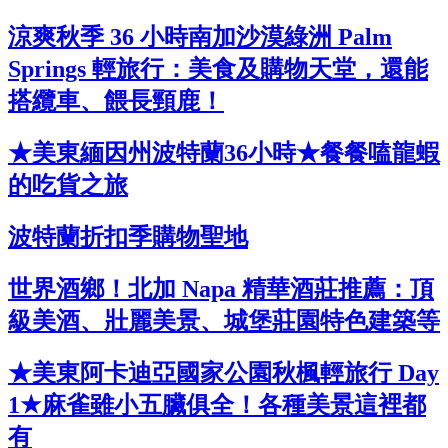
涼爽秋季 36 小時南加沙漠綠洲 Palm
Springs 輕旅行：美食及購物天堂，還能
搭纜車、餵長頸鹿！
★美東緬因州波特蘭36小時★餐餐嗑龍蝦
的吃貨之旅
波特蘭折扣季購物聖地
世界酒鄉！北加 Napa 精華酒莊推薦：頂
級美酒、壯麗美景、城堡莊園特色建築等
★美東阿卡迪亞國家公園秋楓輕旅行 Day
1★麻雀雖小五臟俱全！各種美景這裡都
有