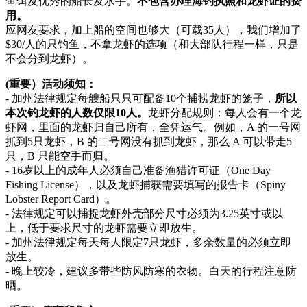
鱼饵及优秀的船长及水手。
不包含办理海钓执照和龙虾证的费
用。
应网友要求，加上船的空间也够大（可载35人），我们增加了
$30/人的只钓鱼，不拿龙虾的选项（和大部队行程一样，只是
不会分到龙虾）。
(重要）活动须知：
- 加州法律规定每艘船只只可配备10个捕捞龙虾的笼子，
所以
本次钓龙虾的人数仅限10人。
龙虾分配规则：每人会有一个龙
虾网，里面的龙虾归自己所有，全凭运气。例如，A 的一号网
抓到5只龙虾，B 的二号网没有抓到龙虾，那么 A 可以带走5
只，B 只能空手而归。
- 16岁以上的成年人必须自己准备渔猎许可证（One Day
Fishing License），以及龙虾捕获需要填写的报告卡（Spiny
Lobster Report Card）。
- 法律规定可以捕捉龙虾外壳部分尺寸必须为3.25英寸或以
上，低于要求尺寸的龙虾需要立即放生。
- 加州法律规定每天每人限定7只龙虾，多余数量的必须立即
放生。
- 晚上较冷，建议多带些防风防寒的衣物。白天的行程注意防
晒。