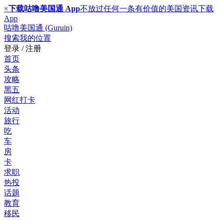
×
下载咕噜美国通 App
不放过任何一条有价值的美国资讯
下载
App
咕噜美国通 (Guruin)
搜索
我的位置
登录 / 注册
首页
头条
攻略
黑五
网红打卡
活动
旅行
吃
车
房
卡
求职
热投
话题
教育
移民