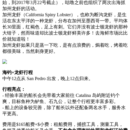
始，到2017年3月22号截止），咕噜之前也组织了两次出海抓
加州龙虾的活动。
加州龙虾（California Spiny Lobster），也称为断沟龙虾，是生
活在东太平洋的一种龙虾，分布在加州至墨西哥一带。平均体
长30里面，红褐色，足上有刺。它们并没有波士顿龙虾的那种
大钳子，然而味道却比波士顿龙虾鲜美许多！去海鲜市场比比
价就知道啦！
加州龙虾如果只是蒸一下吃，是有点浪费的，焗着吃，烤着吃
都很美味，当然刺身更好。
海钓+龙虾行程
中午12点从 San Pedro 出发，晚上12点归来。
行程亮点：
- 经验丰富的船长会先带着大家前往 Catalina 岛屿附近钓个
爽，目标鱼种为鲈鱼、石九公，让整个行程更丰富多彩。
- 船上的设备较完善，除了船长以外还配备两名水手，服务水
平更高。
费用是$165船费+$小费：租船费用，捕捞工具，测量工具，