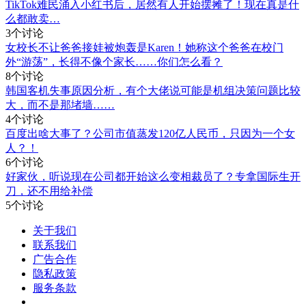
TikTok难民涌入小红书后，居然有人开始摆摊了！现在真是什
么都敢卖…
3个讨论
女校长不让爸爸接娃被炮轰是Karen！她称这个爸爸在校门
外“游荡”，长得不像个家长……你们怎么看？
8个讨论
韩国客机失事原因分析，有个大佬说可能是机组决策问题比较
大，而不是那堵墙……
4个讨论
百度出啥大事了？公司市值蒸发120亿人民币，只因为一个女
人？！
6个讨论
好家伙，听说现在公司都开始这么变相裁员了？专拿国际生开
刀，还不用给补偿
5个讨论
关于我们
联系我们
广告合作
隐私政策
服务条款