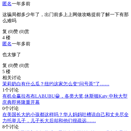
匿名
一年多前
这骗局都多少年了，出门前多上上网做攻略提前了解一下有那
么难吗
复 (
0
)
赞 (0)
赏
4 楼
匿名
一年多前
也太惨了
复 (
0
)
赞 (0)
赏
5 楼
相关讨论
茉莉奶白有什么瓜？纽约这家怎么变“问号茶”了……
1个讨论
有机会赢拉布布LABUBU😀，各类大奖,休斯顿Katy 中秋大型
庆典即将隆重开幕
0个讨论
在美国长大的小孩都这样吗？华人妈妈吐槽说自己和丈夫尽全
力托举儿子，儿子长大后却和他们很疏远……
8个讨论