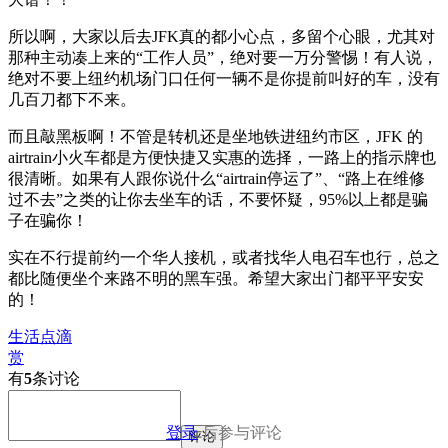
所以啊，大家以后去JFK真的都小心点，多留个心眼，尤其对
那种主动凑上来的“工作人员”，绝对要一万分警惕！有人说，
绝对不要上纽约机场门口任何一辆不是你提前叫好的车，没有
几百刀都下不来。
而且敲黑板啊！不管是转机还是坐地铁进纽约市区，JFK 的
airtrain小火车都是方便快捷又实惠的选择，一路上的指示牌也
很清晰。如果有人跟你说什么“airtrain停运了”、“路上在维修
过不去”之类的让你去坐车的话，不要怀疑，95%以上都是骗
子在骗你！
实在不行提前约一个华人接机，或者找华人电召车也行，总之
都比随便坐个来路不明的黑车强。希望大家出门都平平安安
的！
生活点滴
赏
有
5
条讨论
登录
后参与评论
评论