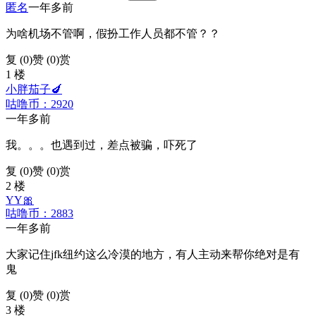
匿名
一年多前
为啥机场不管啊，假扮工作人员都不管？？
复 (
0
)
赞 (0)
赏
1 楼
小胖茄子🍆
咕噜币：2920
一年多前
我。。。也遇到过，差点被骗，吓死了
复 (
0
)
赞 (0)
赏
2 楼
YY🎀
咕噜币：2883
一年多前
大家记住jfk纽约这么冷漠的地方，有人主动来帮你绝对是有
鬼
复 (
0
)
赞 (0)
赏
3 楼