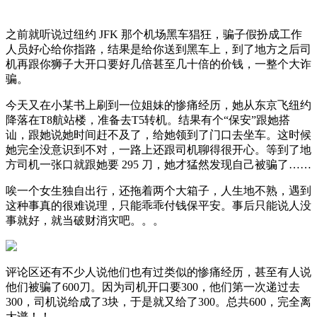
之前就听说过纽约 JFK 那个机场黑车猖狂，骗子假扮成工作
人员好心给你指路，结果是给你送到黑车上，到了地方之后司
机再跟你狮子大开口要好几倍甚至几十倍的价钱，一整个大诈
骗。
今天又在小某书上刷到一位姐妹的惨痛经历，她从东京飞纽约
降落在T8航站楼，准备去T5转机。结果有个“保安”跟她搭
讪，跟她说她时间赶不及了，给她领到了门口去坐车。这时候
她完全没意识到不对，一路上还跟司机聊得很开心。等到了地
方司机一张口就跟她要 295 刀，她才猛然发现自己被骗了……
唉一个女生独自出行，还拖着两个大箱子，人生地不熟，遇到
这种事真的很难说理，只能乖乖付钱保平安。事后只能说人没
事就好，就当破财消灾吧。。。
评论区还有不少人说他们也有过类似的惨痛经历，甚至有人说
他们被骗了600刀。因为司机开口要300，他们第一次递过去
300，司机说给成了3块，于是就又给了300。总共600，完全离
大谱！！