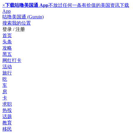
×
下载咕噜美国通 App
不放过任何一条有价值的美国资讯
下载
App
咕噜美国通 (Guruin)
搜索
我的位置
登录 / 注册
首页
头条
攻略
黑五
网红打卡
活动
旅行
吃
车
房
卡
求职
热投
话题
教育
移民