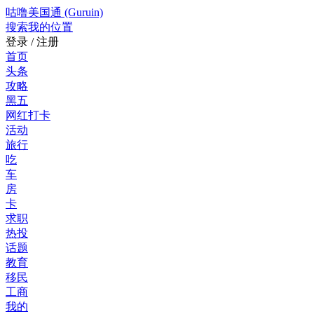
咕噜美国通 (Guruin)
搜索
我的位置
登录 / 注册
首页
头条
攻略
黑五
网红打卡
活动
旅行
吃
车
房
卡
求职
热投
话题
教育
移民
工商
我的