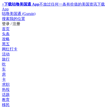
×
下载咕噜美国通 App
不放过任何一条有价值的美国资讯
下载
App
咕噜美国通 (Guruin)
搜索
我的位置
登录 / 注册
首页
头条
攻略
黑五
网红打卡
活动
旅行
吃
车
房
卡
求职
热投
话题
教育
移民