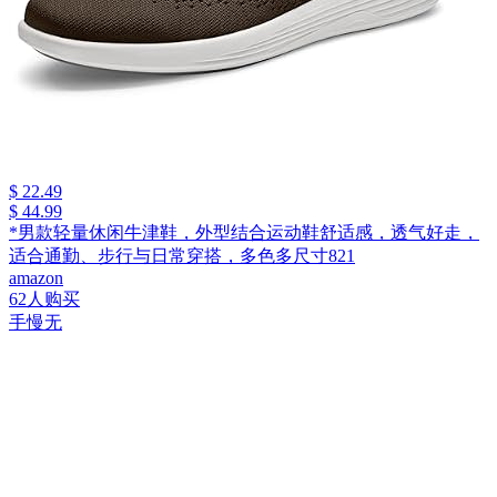
$ 22.49
$ 44.99
*男款轻量休闲牛津鞋，外型结合运动鞋舒适感，透气好走，
适合通勤、步行与日常穿搭，多色多尺寸821
amazon
62人购买
手慢无