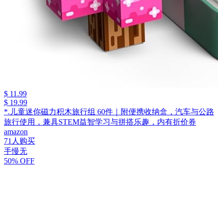
$ 11.99
$ 19.99
*.儿童迷你磁力积木旅行组 60件｜附便携收纳盒，汽车与公路
旅行使用，兼具STEM益智学习与拼搭乐趣，内有折价券
amazon
71人购买
手慢无
50% OFF