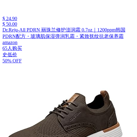
$ 24.90
$ 50.00
Dr.Reju-All PDRN 丽珠兰修护澎润霜 0.7oz｜1200ppm韩国
PDRN配方・玻璃肌保湿弹润乳霜・紧致抚纹抗老保养霜
amazon
65人购买
史低价
50% OFF