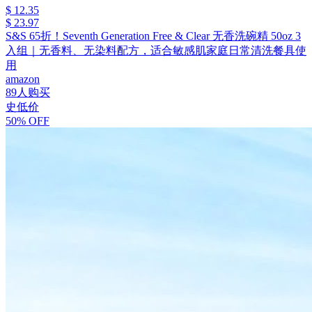
$ 12.35
$ 23.97
S&S 65折！Seventh Generation Free & Clear 无香洗碗精 50oz 3
入组｜无香料、无染料配方，适合敏感肌家庭日常清洗餐具使
用
amazon
89人购买
史低价
50% OFF