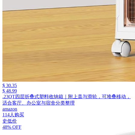
$ 30.35
$ 48.99
.23QT四层折叠式塑料收纳箱｜附上盖与滑轮，可堆叠移动，
适合客厅、办公室与宿舍分类整理
amazon
114人购买
史低价
48% OFF