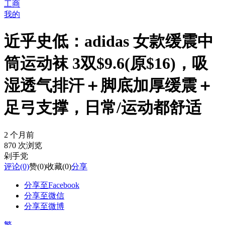
工商
我的
近乎史低：adidas 女款缓震中
筒运动袜 3双$9.6(原$16)，吸
湿透气排汗＋脚底加厚缓震＋
足弓支撑，日常/运动都舒适
2 个月前
870 次浏览
剁手党
评论
(0)
赞
(0)
收藏
(0)
分享
分享至Facebook
分享至微信
分享至微博
繁