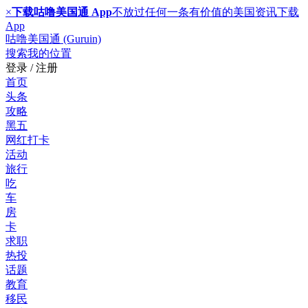
×
下载咕噜美国通 App
不放过任何一条有价值的美国资讯
下载
App
咕噜美国通 (Guruin)
搜索
我的位置
登录 / 注册
首页
头条
攻略
黑五
网红打卡
活动
旅行
吃
车
房
卡
求职
热投
话题
教育
移民