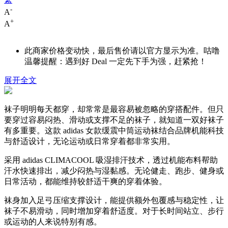
-
A
+
A
此商家价格变动快，最后售价请以官方显示为准。咕噜
温馨提醒：遇到好 Deal 一定先下手为强，赶紧抢！
展开全文
袜子明明每天都穿，却常常是最容易被忽略的穿搭配件。但只
要穿过容易闷热、滑动或支撑不足的袜子，就知道一双好袜子
有多重要。这款 adidas 女款缓震中筒运动袜结合品牌机能科技
与舒适设计，无论运动或日常穿着都非常实用。
采用 adidas CLIMACOOL 吸湿排汗技术，透过机能布料帮助
汗水快速排出，减少闷热与湿黏感。无论健走、跑步、健身或
日常活动，都能维持较舒适干爽的穿着体验。
袜身加入足弓压缩支撑设计，能提供额外包覆感与稳定性，让
袜子不易滑动，同时增加穿着舒适度。对于长时间站立、步行
或运动的人来说特别有感。