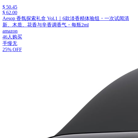
$ 50.45
$ 62.00
Aesop 香氛探索礼盒 Vol.1｜6款淡香精体验组・一次试闻清
新、木质、花香与辛香调香气・每瓶2ml
amazon
46人购买
手慢无
25% OFF