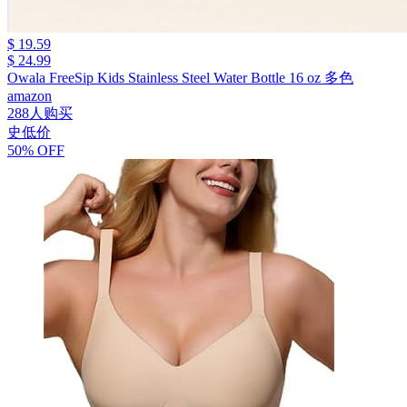
$ 19.59
$ 24.99
Owala FreeSip Kids Stainless Steel Water Bottle 16 oz 多色
amazon
288人购买
史低价
50% OFF