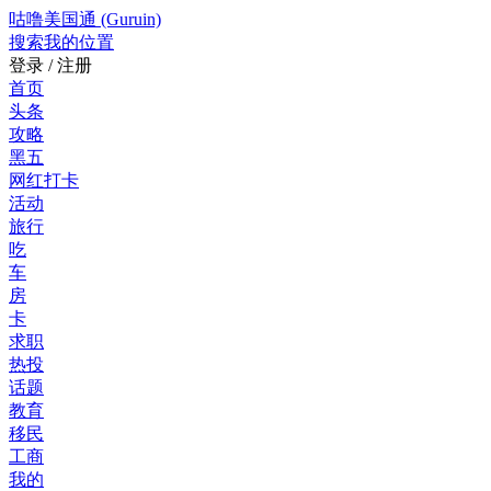
咕噜美国通 (Guruin)
搜索
我的位置
登录 / 注册
首页
头条
攻略
黑五
网红打卡
活动
旅行
吃
车
房
卡
求职
热投
话题
教育
移民
工商
我的