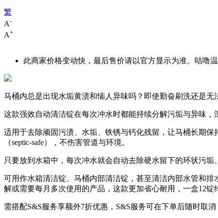
繁
-
A
+
A
此商家价格变动快，最后售价请以官方显示为准。咕噜温馨
马桶内总是出现水垢黄渍和恼人异味吗？即使勤奋刷洗还是无法
这款强效自动清洁锭在每次冲水时都能持续分解污垢与异味，
适用于去除顽固污渍、水垢、铁锈与钙化残留，让马桶长期保
（septic-safe），不伤害管道与环境。
只要放到水箱中，每次冲水就会自动去除硬水留下的环状污垢
可用作水箱清洁锭、马桶内部清洁锭，甚至清洁内部水管和排
解或需要每月多次使用的产品，这款更加省心耐用，一盒12锭
需搭配S&S服务享额外7折优惠，S&S服务可在下单后随时取