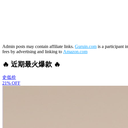
Admin posts may contain affiliate links.
Guruin.com
is a participant 
fees by advertising and linking to
Amazon.com
🔥 近期最火爆款 🔥
史低价
21% OFF