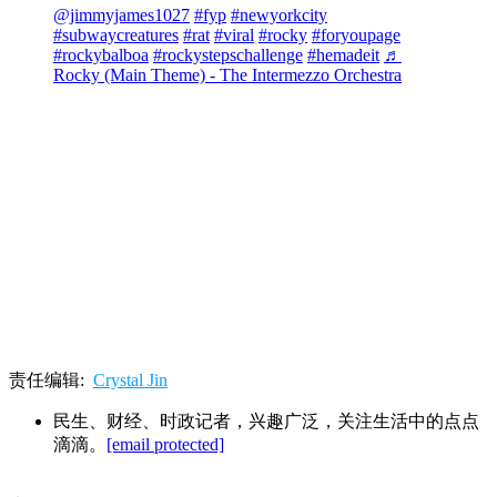
@jimmyjames1027
#fyp
#newyorkcity
#subwaycreatures
#rat
#viral
#rocky
#foryoupage
#rockybalboa
#rockystepschallenge
#hemadeit
♬
Rocky (Main Theme) - The Intermezzo Orchestra
责任编辑:
Crystal Jin
民生、财经、时政记者，兴趣广泛，关注生活中的点点
滴滴。
[email protected]