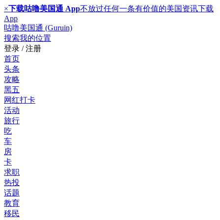
×
下载咕噜美国通 App
不放过任何一条有价值的美国资讯
下载
App
咕噜美国通 (Guruin)
搜索
我的位置
登录 / 注册
首页
头条
攻略
黑五
网红打卡
活动
旅行
吃
车
房
卡
求职
热投
话题
教育
移民