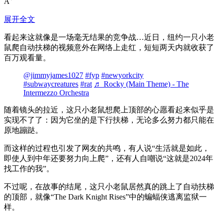
A
展开全文
看起来这就像是一场毫无结果的竞争战…近日，纽约一只小老
鼠爬自动扶梯的视频意外在网络上走红，短短两天内就收获了
百万观看量。
@jimmyjames1027
#fyp
#newyorkcity
#subwaycreatures
#rat
♬ Rocky (Main Theme) - The
Intermezzo Orchestra
随着镜头的拉近，这只小老鼠想爬上顶部的心愿看起来似乎是
实现不了了：因为它坐的是下行扶梯，无论多么努力都只能在
原地蹦跶。
而这样的过程也引发了网友的共鸣，有人说“生活就是如此，
即使人到中年还要努力向上爬”，还有人自嘲说“这就是2024年
找工作的我”。
不过呢，在故事的结尾，这只小老鼠居然真的跳上了自动扶梯
的顶部，就像“The Dark Knight Rises”中的蝙蝠侠逃离监狱一
样。