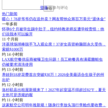
登录
后参与评论
评论
热门新闻
暖心！78岁爷爷仍在送外卖？网友帮他众筹百万美元“退休金”
一年多前
怀孕6个月被学生踢中肚子，纽约特教老师反遭学校责怪：他
们说我本可以躲开
11 个月前
洋基球场球棒脱手飞入观众席！37岁女高管称脑部永久受伤，
索赔$1000万
约 14 小时前
LAX航空餐供应商被曝卫生问题！员工称餐具布满霉菌蛆虫
仍被要求清洗使用
约 13 小时前
养娃到18岁花费首次突破$30万！2026全美最适合生孩子的州
出炉
约 12 小时前
洛杉矶县出租屋新规来了！2027年起室温不得超过82°F，夏天
太热可是违规的喔
约 11 小时前
这家航空公司明年推新规！随身行李放头顶行李舱也要收费，