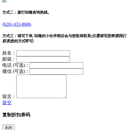
方式二：
拨打咕噜咨询热线。
(626) 433-8686
方式三：
填写下表, 咕噜的小伙伴稍后会与您取得联系
(仅需填写您希望我们
联系您的方式即可)
姓名：
邮箱：
电话 (可选)：
微信 (可选)：
留言：
提交
复制折扣券码
关闭