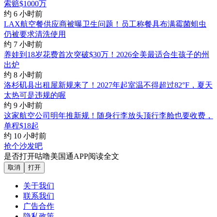
索赔$1000万
约 6 小时前
LAX航空餐供应商被曝卫生问题！员工称餐具布满霉菌蛆虫
仍被要求清洗使用
约 7 小时前
养娃到18岁花费首次突破$30万！2026全美最适合生孩子的州
出炉
约 8 小时前
洛杉矶县出租屋新规来了！2027年起室温不得超过82°F，夏天
太热可是违规的喔
约 9 小时前
这家航空公司明年推新规！随身行李放头顶行李舱也要收费，
单程$18起
约 10 小时前
抢个沙发吧
是否打开咕噜美国通APP阅读全文
取消
打开
关于我们
联系我们
广告合作
隐私政策