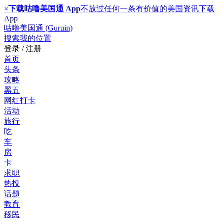
×
下载咕噜美国通 App
不放过任何一条有价值的美国资讯
下载
App
咕噜美国通 (Guruin)
搜索
我的位置
登录 / 注册
首页
头条
攻略
黑五
网红打卡
活动
旅行
吃
车
房
卡
求职
热投
话题
教育
移民