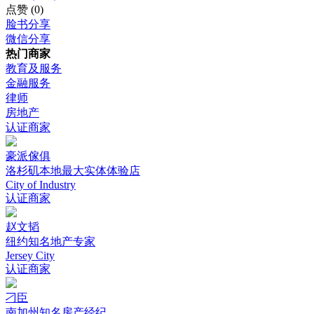
点赞
(0)
脸书分享
微信分享
热门商家
教育及服务
金融服务
律师
房地产
认证商家
豪派傢俱
洛杉矶本地最大实体体验店
City of Industry
认证商家
赵文韬
纽约知名地产专家
Jersey City
认证商家
刁臣
南加州知名房产经纪