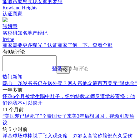
能够帮助您实现安家的梦想
Rowland Heights
认证商家
张妍慧
洛杉矶知名地产经纪
Irvine
商家需要更多曝光？认证商家了解一下。
查看全部
有
0
条评论
登录
后参与评论
评论
热门新闻
暖心！78岁爷爷仍在送外卖？网友帮他众筹百万美元“退休金”
一年多前
怀孕6个月被学生踢中肚子，纽约特教老师反遭学校责怪：他
们说我本可以躲开
11 个月前
“美国梦已经死了”？泰国女子来美3年后想回国，视频引发热
议
约 5 小时前
洋基球场球棒脱手飞入观众席！37岁女高管称脑部永久受伤，