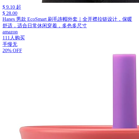
$ 9.10 起
$ 28.00
Hanes 男款 EcoSmart 刷毛连帽外套｜全开襟拉链设计，保暖
舒适，适合日常休闲穿着，多色多尺寸
amazon
111人购买
手慢无
20% OFF