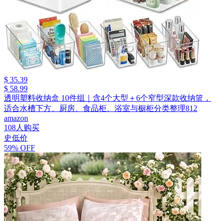
$ 35.39
$ 58.99
透明塑料收纳盒 10件组｜含4个大型＋6个窄型深款收纳篮，
适合水槽下方、厨房、食品柜、浴室与橱柜分类整理812
amazon
108人购买
史低价
59% OFF