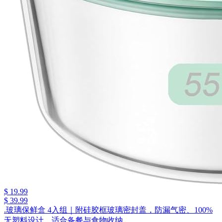
$ 19.99
$ 39.99
.玻璃保鲜盒 4入组｜附硅胶框玻璃密封盖，防漏气密、100%
无塑料设计，适合备餐与食物收纳