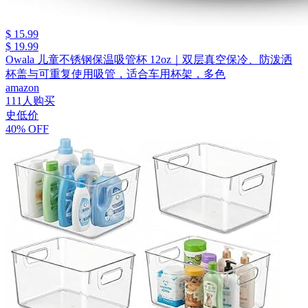
$ 15.99
$ 19.99
Owala 儿童不锈钢保温吸管杯 12oz｜双层真空保冷、防泼洒
杯盖与可重复使用吸管，适合车用杯架，多色
amazon
111人购买
史低价
40% OFF