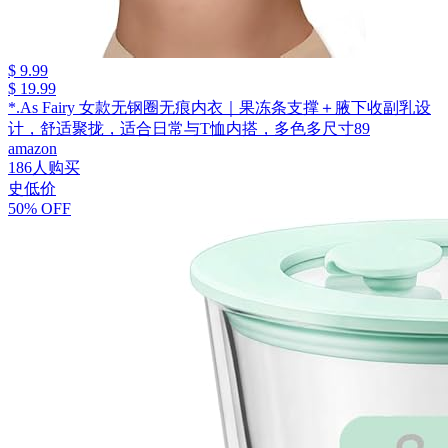
$ 9.99
$ 19.99
*.As Fairy 女款无钢圈无痕内衣｜果冻条支撑＋腋下收副乳设
计，舒适聚拢，适合日常与T恤内搭，多色多尺寸89
amazon
186人购买
史低价
50% OFF