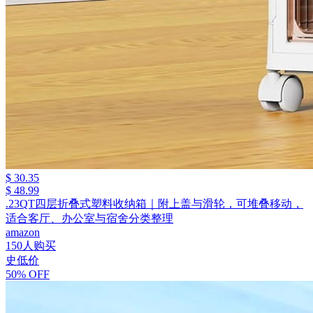
$ 30.35
$ 48.99
.23QT四层折叠式塑料收纳箱｜附上盖与滑轮，可堆叠移动，
适合客厅、办公室与宿舍分类整理
amazon
150人购买
史低价
50% OFF