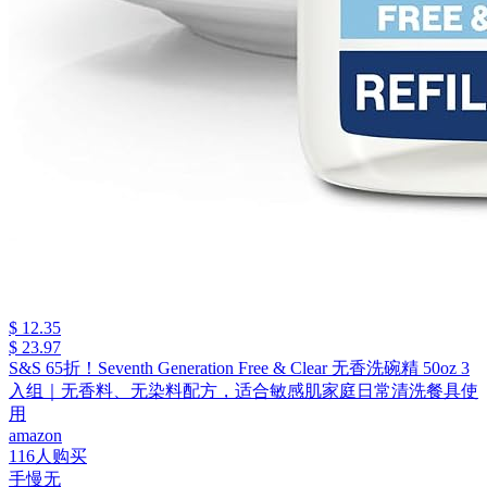
$ 12.35
$ 23.97
S&S 65折！Seventh Generation Free & Clear 无香洗碗精 50oz 3
入组｜无香料、无染料配方，适合敏感肌家庭日常清洗餐具使
用
amazon
116人购买
手慢无