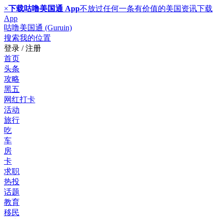
×
下载咕噜美国通 App
不放过任何一条有价值的美国资讯
下载
App
咕噜美国通 (Guruin)
搜索
我的位置
登录 / 注册
首页
头条
攻略
黑五
网红打卡
活动
旅行
吃
车
房
卡
求职
热投
话题
教育
移民