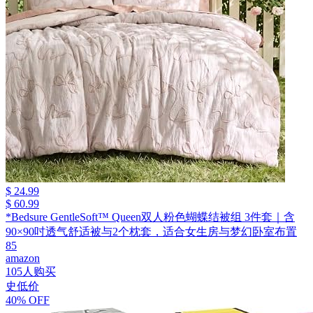
$ 24.99
$ 60.99
*Bedsure GentleSoft™ Queen双人粉色蝴蝶结被组 3件套｜含
90×90吋透气舒适被与2个枕套，适合女生房与梦幻卧室布置
85
amazon
105人购买
史低价
40% OFF