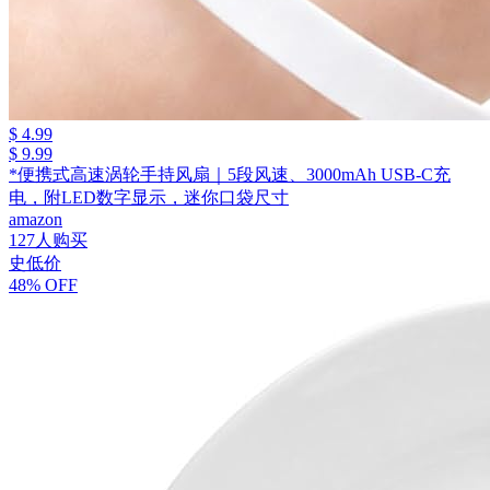
$ 4.99
$ 9.99
*便携式高速涡轮手持风扇｜5段风速、3000mAh USB-C充
电，附LED数字显示，迷你口袋尺寸
amazon
127人购买
史低价
48% OFF