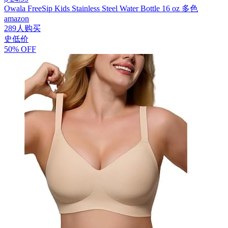
Owala FreeSip Kids Stainless Steel Water Bottle 16 oz 多色
amazon
289人购买
史低价
50% OFF